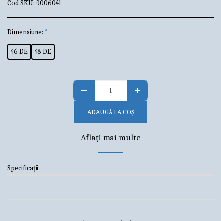
Cod SKU:
0006041
Dimensiune:
*
46 DE
48 DE
ADAUGĂ LA COŞ
Aflați mai multe
Specificații