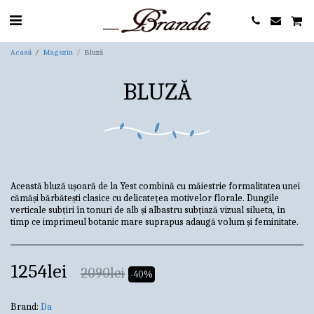
Acasă
Magazin
Bluză
BLUZĂ
Această bluză ușoară de la Yest combină cu măiestrie formalitatea unei
cămăși bărbătești clasice cu delicatețea motivelor florale. Dungile
verticale subțiri în tonuri de alb și albastru subțiază vizual silueta, în
timp ce imprimeul botanic mare suprapus adaugă volum și feminitate.
1254
lei
2090
lei
-40%
Brand:
Da