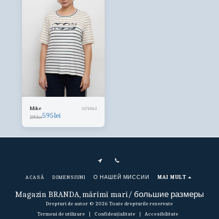
Mike
55710062
595
lei
1190
lei
ACASĂ
DIMENSIUNI
О НАШЕЙ МИССИИ
MAI MULT
Magazin BRANDA, mărimi mari/ большие размеры
Drepturi de autor © 2026 Toate drepturile rezervate
Termeni de utilizare
|
Confidențialitate
|
Accesibilitate