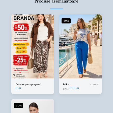
Produse asemănătoare
-50%
Летняя распродажа!
Mike
57720062
0
lei
595
lei
1190
lei
-50%