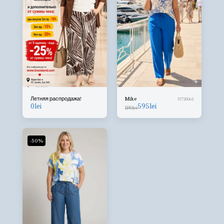
Летняя распродажа!
Mike
57720062
0
lei
595
lei
1190
lei
-50%