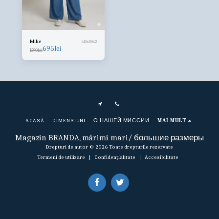
Mike
61560062
695
lei
1390
lei
ACASĂ
DIMENSIUNI
О НАШЕЙ МИССИИ
MAI MULT
Magazin BRANDA, mărimi mari/ большие размеры
Drepturi de autor © 2026 Toate drepturile rezervate
Termeni de utilizare
|
Confidențialitate
|
Accesibilitate