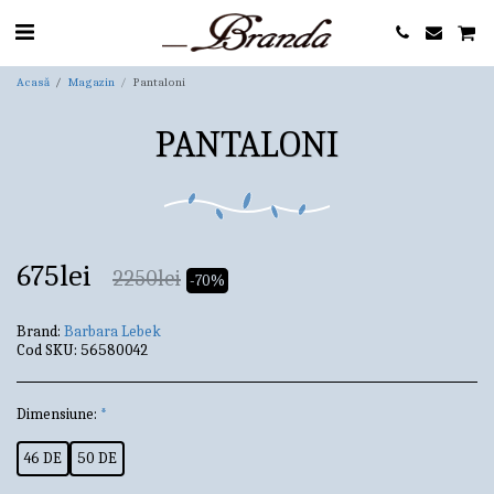
Acasă
Magazin
Pantaloni
PANTALONI
675
lei
2250
lei
-70%
Brand:
Barbara Lebek
Cod SKU:
56580042
Dimensiune:
*
46 DE
50 DE