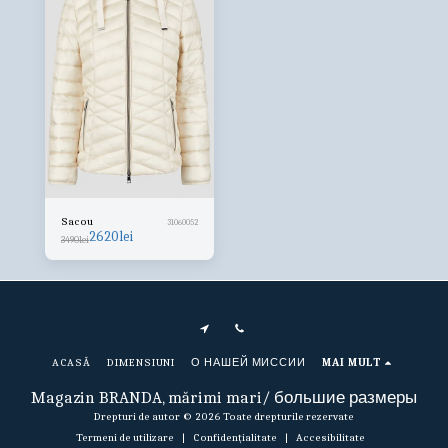
Sacou
31060052
2620
lei
3490
lei
ACASĂ
DIMENSIUNI
О НАШЕЙ МИССИИ
MAI MULT
Magazin BRANDA, mărimi mari/ большие размеры
Drepturi de autor © 2026 Toate drepturile rezervate
Termeni de utilizare
|
Confidențialitate
|
Accesibilitate