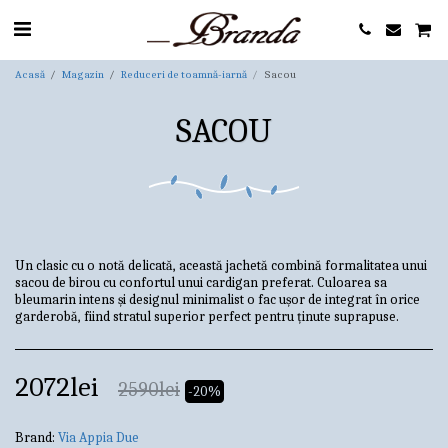
Acasă
Magazin
Reduceri de toamnă-iarnă
Sacou
SACOU
Un clasic cu o notă delicată, această jachetă combină formalitatea unui
sacou de birou cu confortul unui cardigan preferat. Culoarea sa
bleumarin intens și designul minimalist o fac ușor de integrat în orice
garderobă, fiind stratul superior perfect pentru ținute suprapuse.
2072
lei
2590
lei
-20%
Brand:
Via Appia Due