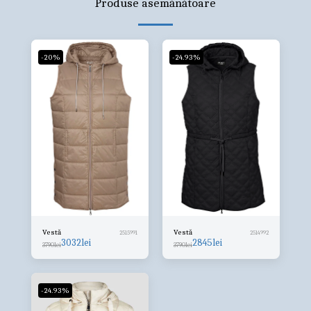
Produse asemănătoare
-20%
-24.93%
Vestă
Vestă
2515991
2514992
3032
lei
2845
lei
3790
lei
3790
lei
-24.93%