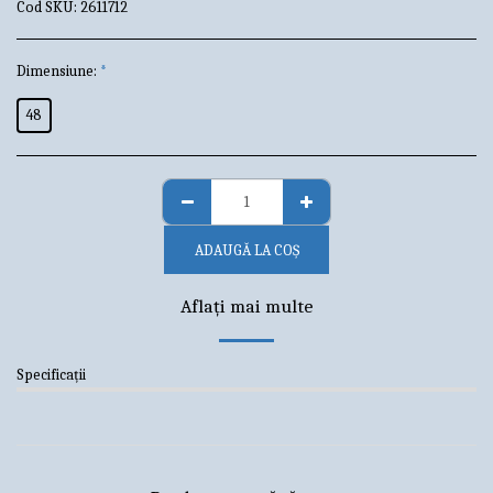
Cod SKU:
2611712
Dimensiune:
*
48
ADAUGĂ LA COŞ
Aflați mai multe
Specificații