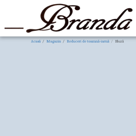
Acasă
Magazin
Reduceri de toamnă-iarnă
Bluză