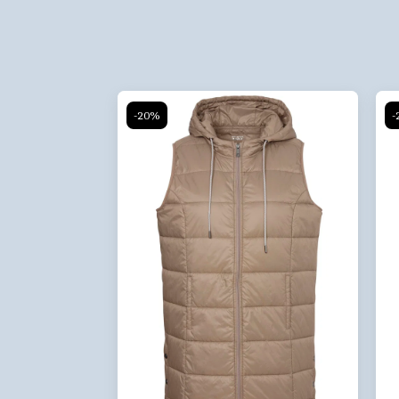
-20%
-