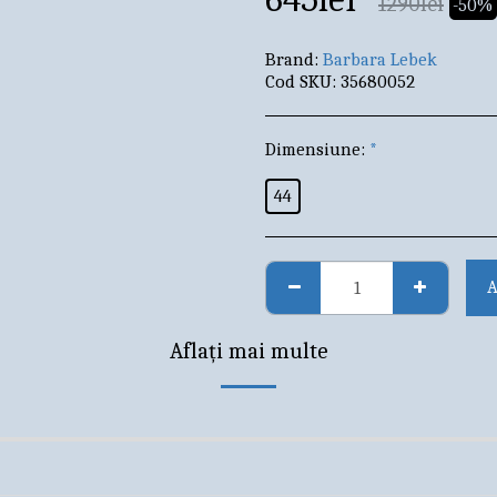
1290
lei
-50%
Brand:
Barbara Lebek
Cod SKU:
35680052
Dimensiune:
*
44
A
Aflați mai multe