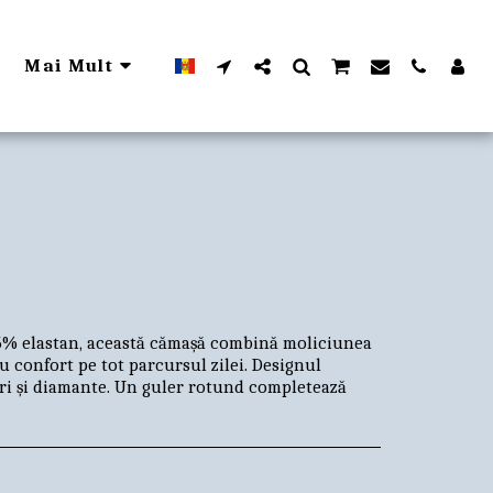
Mai Mult
 5% elastan, această cămașă combină moliciunea
u confort pe tot parcursul zilei. Designul
i și diamante. Un guler rotund completează