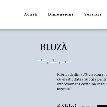
Acasă
Dimensiuni
Servicii
BLUZĂ
Fabricată din 95% viscoză și
cu elasticitatea subtilă pentr
impresionant combină cercur
aspectul.
645
lei