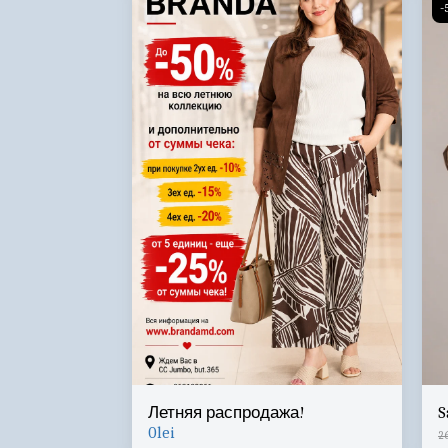
-
Летняя распродажа!
S
0
lei
2