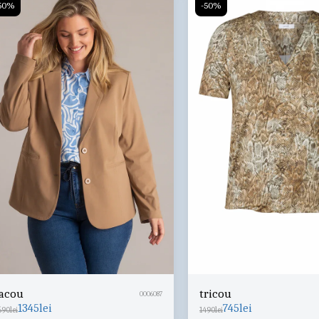
50%
-50%
acou
tricou
0006087
1345
lei
745
lei
690
lei
1490
lei