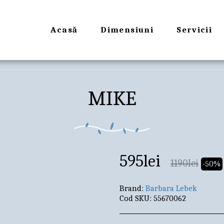
Acasă
Dimensiuni
Servicii
MIKE
595
lei
1190
lei
-50%
Brand:
Barbara Lebek
Cod SKU:
55670062