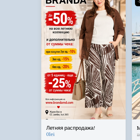
-
Летняя распродажа!
M
0
lei
11