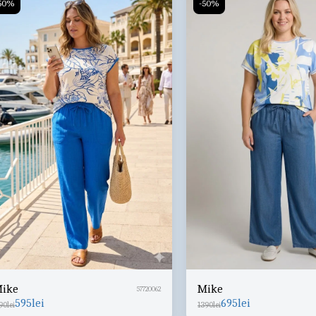
50%
-50%
ike
Mike
57720062
595
lei
695
lei
90
lei
1390
lei