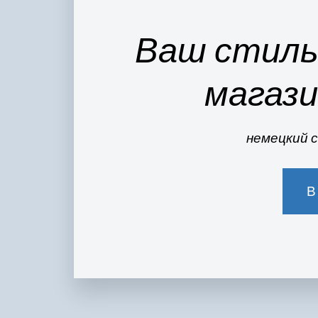
Ваш стиль 
магази
немецкий 
В