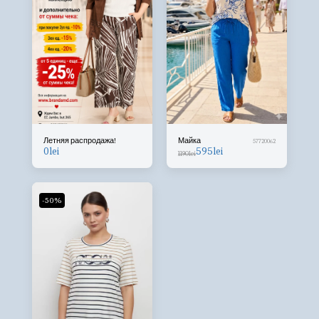
Летняя распродажа!
Майка
57720062
0
lei
595
lei
1190
lei
-50%