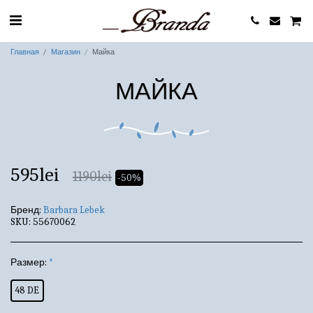
Главная
Магазин
Майка
МАЙКА
595
lei
1190
lei
-50%
Бренд:
Barbara Lebek
SKU:
55670062
Размер:
*
48 DE