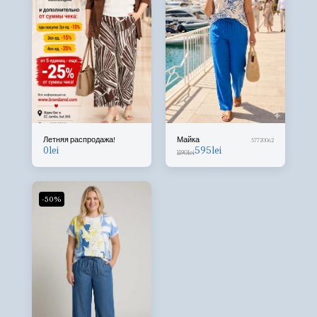
Летняя распродажа!
Майка
57720062
0
lei
595
lei
1190
lei
-50%