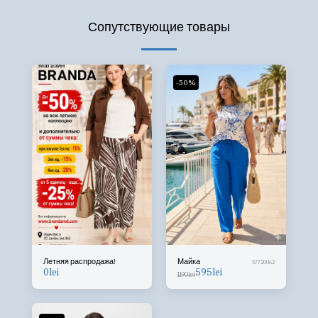
Сопутствующие товары
-50%
Летняя распродажа!
Майка
57720062
0
lei
595
lei
1190
lei