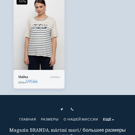
-50%
Майка
55710062
595
lei
1190
lei
ГЛАВНАЯ
РАЗМЕРЫ
О НАШЕЙ МИССИИ
ЕЩЁ
Magazin BRANDA, mărimi mari/ большие размеры