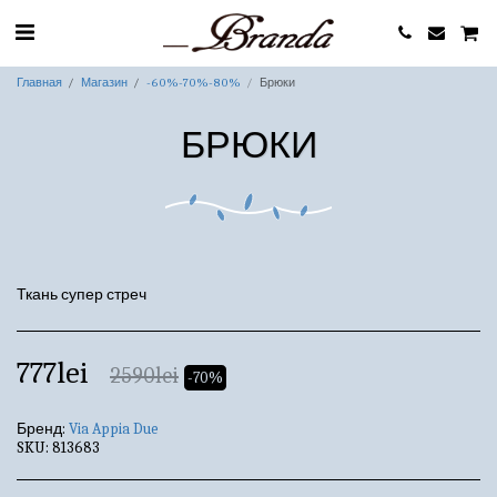
Главная
Магазин
-60%-70%-80%
Брюки
БРЮКИ
Ткань супер стреч
777
lei
2590
lei
-70%
Бренд:
Via Appia Due
SKU:
813683