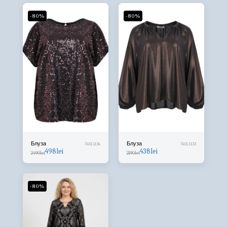
-80%
-80%
Блуза
Блуза
7401.1134
7401.1133
498
lei
438
lei
2490
lei
2190
lei
-80%