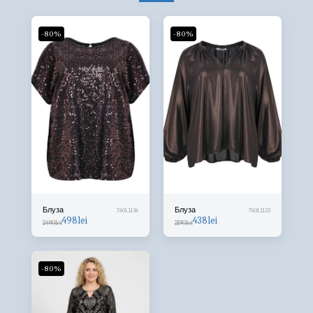
-80%
-80%
Блуза
Блуза
7401.1134
7401.1133
498
lei
438
lei
2490
lei
2190
lei
-80%